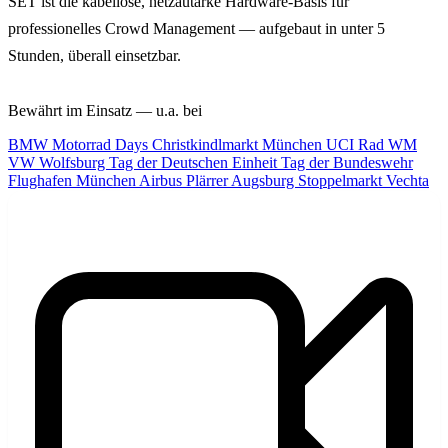
SET ist die kabellose, netzautarke Hardware-Basis für
professionelles Crowd Management — aufgebaut in unter 5
Stunden, überall einsetzbar.
Bewährt im Einsatz — u.a. bei
BMW Motorrad Days
Christkindlmarkt München
UCI Rad WM
VW Wolfsburg
Tag der Deutschen Einheit
Tag der Bundeswehr
Flughafen München
Airbus
Plärrer Augsburg
Stoppelmarkt Vechta